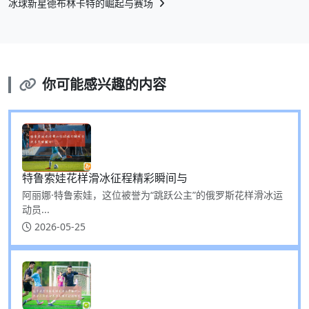
冰球新星德布林卡特的崛起与赛场
你可能感兴趣的内容
特鲁索娃花样滑冰征程精彩瞬间与
阿丽娜·特鲁索娃，这位被誉为“跳跃公主”的俄罗斯花样滑冰运
动员...
2026-05-25