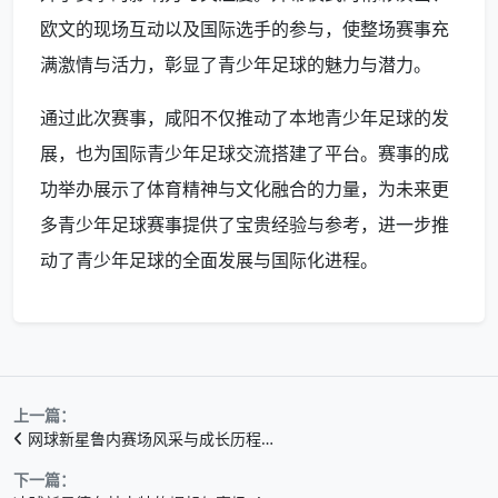
欧文的现场互动以及国际选手的参与，使整场赛事充
满激情与活力，彰显了青少年足球的魅力与潜力。
通过此次赛事，咸阳不仅推动了本地青少年足球的发
展，也为国际青少年足球交流搭建了平台。赛事的成
功举办展示了体育精神与文化融合的力量，为未来更
多青少年足球赛事提供了宝贵经验与参考，进一步推
动了青少年足球的全面发展与国际化进程。
上一篇：
网球新星鲁内赛场风采与成长历程…
下一篇：