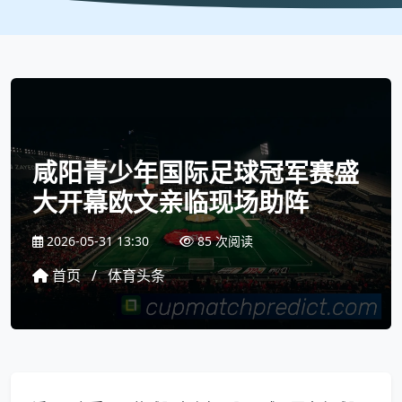
咸阳青少年国际足球冠军赛盛
大开幕欧文亲临现场助阵
2026-05-31 13:30
85 次阅读
首页
/
体育头条