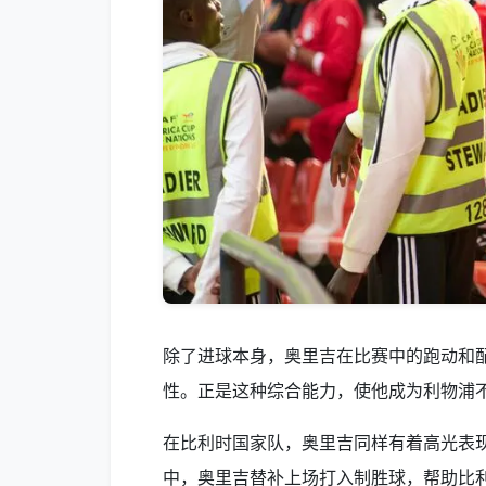
除了进球本身，奥里吉在比赛中的跑动和
性。正是这种综合能力，使他成为利物浦不
在比利时国家队，奥里吉同样有着高光表现。
中，奥里吉替补上场打入制胜球，帮助比