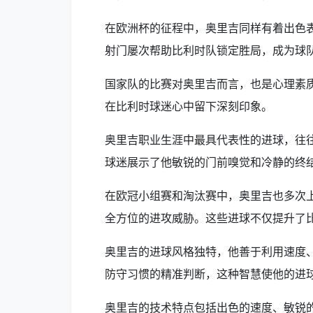
在欧洲杯的征程中，奥里吉同样有着出色
射门屡次帮助比利时队锁定胜局，成为球
国家队的比赛对奥里吉而言，也是心理素
在比利时球迷心中留下深刻印象。
奥里吉职业生涯中最具代表性的进球，往
球迷展示了他敏锐的门前嗅觉和冷静的终
在欧冠小组赛和淘汰赛中，奥里吉也多次
全方位的进攻威胁。这些进球不仅提升了
奥里吉的进球风格独特，他善于利用速度
防守习惯的精准判断，这种智慧使他的进
奥里吉的技术特点包括出色的速度、敏锐