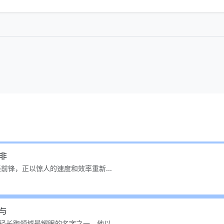
非
前锋，正以惊人的速度和效率重新...
与
长跑领域最耀眼的名字之一，他以...