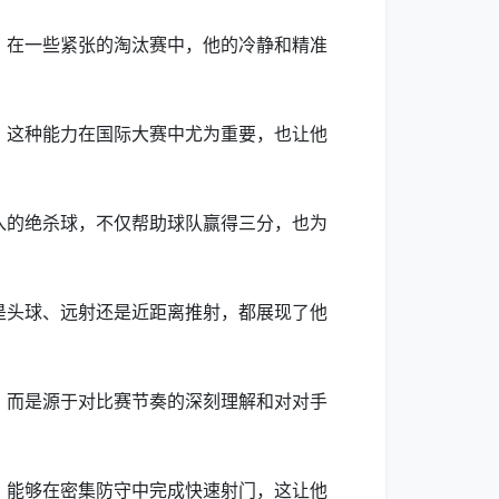
。在一些紧张的淘汰赛中，他的冷静和精准
，这种能力在国际大赛中尤为重要，也让他
入的绝杀球，不仅帮助球队赢得三分，也为
是头球、远射还是近距离推射，都展现了他
，而是源于对比赛节奏的深刻理解和对对手
，能够在密集防守中完成快速射门，这让他